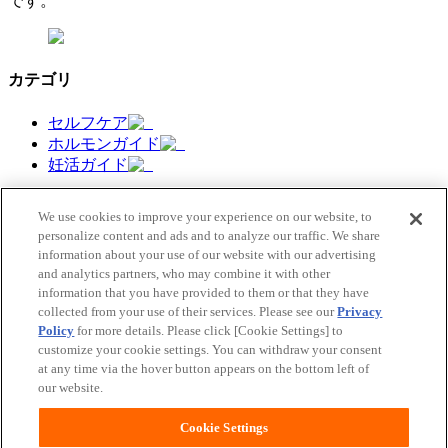
です。
カテゴリ
セルフケア
ホルモンガイド
妊活ガイド
We use cookies to improve your experience on our website, to
personalize content and ads and to analyze our traffic. We share
information about your use of our website with our advertising
今すぐアプリ無料ダウンロード
and analytics partners, who may combine it with other
information that you have provided to them or that they have
ソフィBe（ソフィビー）は、
collected from your use of their services. Please see our
Privacy
ホルモンの変化でゆらぎがちな毎日を
Policy
for more details. Please click [Cookie Settings] to
自分らしく過ごせるようにサポートします。
customize your cookie settings. You can withdraw your consent
at any time via the hover button appears on the bottom left of
ユニ・チャームHOME
our website.
お問い合わせ
ウェブサイト利用規約
Cookie Settings
プライバシーポリシー