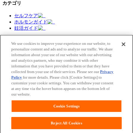
カテゴリ
セルフケア
ホルモンガイド
妊活ガイド
We use cookies to improve your experience on our website, to
personalize content and ads and to analyze our traffic. We share
information about your use of our website with our advertising
今すぐアプリ無料ダウンロード
and analytics partners, who may combine it with other
information that you have provided to them or that they have
ソフィBe（ソフィビー）は、
collected from your use of their services. Please see our
Privacy
ホルモンの変化でゆらぎがちな毎日を
Policy
for more details. Please click [Cookie Settings] to
自分らしく過ごせるようにサポートします。
customize your cookie settings. You can withdraw your consent
at any time via the hover button appears on the bottom left of
ユニ・チャームHOME
our website.
お問い合わせ
ウェブサイト利用規約
Cookie Settings
プライバシーポリシー
公式アカウント コミュニティガイドライン
障がいの表記について
Reject All Cookies