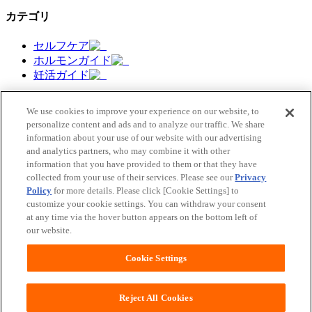
カテゴリ
セルフケア
ホルモンガイド
妊活ガイド
We use cookies to improve your experience on our website, to
personalize content and ads and to analyze our traffic. We share
information about your use of our website with our advertising
今すぐアプリ無料ダウンロード
and analytics partners, who may combine it with other
information that you have provided to them or that they have
ソフィBe（ソフィビー）は、
collected from your use of their services. Please see our
Privacy
ホルモンの変化でゆらぎがちな毎日を
Policy
for more details. Please click [Cookie Settings] to
自分らしく過ごせるようにサポートします。
customize your cookie settings. You can withdraw your consent
at any time via the hover button appears on the bottom left of
ユニ・チャームHOME
our website.
お問い合わせ
ウェブサイト利用規約
Cookie Settings
プライバシーポリシー
公式アカウント コミュニティガイドライン
障がいの表記について
Reject All Cookies